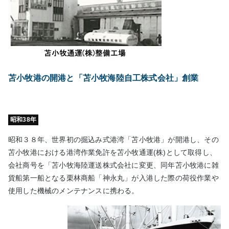
苫小牧港の開港と「苫小牧海陸自工株式会社」創業
昭和38年
昭和３８年、世界初の掘込み式港湾「苫小牧港」が開港し、その
苫小牧港における港湾作業免許を苫小牧通運(株)として取得し、
会社商号を「苫小牧海陸運送株式会社に変更、同年苫小牧港に雑
貨船第一船となる栗林商船「神永丸」が入港した際の荷役作業や
使用した機械のメンテナンスに携わる。