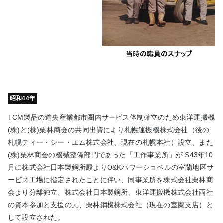
昭和44年
TCM製品の道央産業都市圏内サービス体制確立のため東洋運搬機
(株)と(株)栗林商会の共同出資により札幌運搬機株式会社（後の
札幌ティー・シー・エム株式会社、現在の札幌本社）設立、また
(株)栗林商会の機械整備部門であった「工作事業所」が S43年10
月に株式会社日本製鋼所殿よりO&Kパワーショベルの室蘭地区サ
ービス工場に指定されたことに伴い、同事業所を株式会社栗林商
会より分離独立、株式会社日本製鋼所、東洋運搬機株式会社両社
の資本参加と支援の元、栗林鋼機株式会社（現在の室蘭支店）と
して設立された。