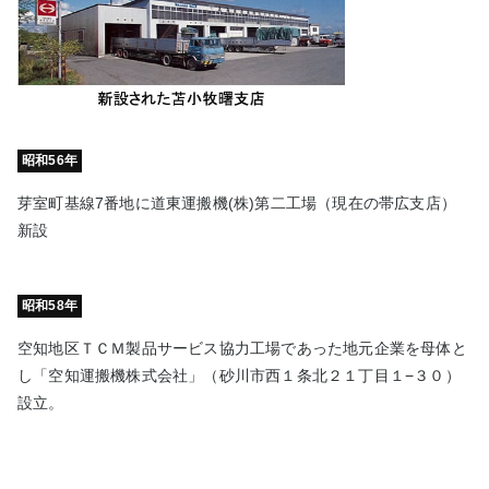
昭和56年
芽室町基線7番地に道東運搬機(株)第二工場（現在の帯広支店）
新設
昭和58年
空知地区ＴＣＭ製品サービス協力工場であった地元企業を母体と
し「空知運搬機株式会社」（砂川市西１条北２１丁目１−３０）
設立。