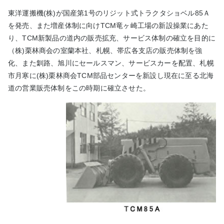
東洋運搬機(株)が国産第1号のリジット式トラクタショベル85Ａ
を発売、また増産体制に向けTCM竜ヶ崎工場の新設操業にあた
り、TCM新製品の道内の販売拡充、サービス体制の確立を目的に
（株)栗林商会の室蘭本社、札幌、帯広各支店の販売体制を強
化、また釧路、旭川にセールスマン、サービスカーを配置、札幌
市月寒に(株)栗林商会TCM部品センターを新設し現在に至る北海
道の営業販売体制をこの時期に確立させた。