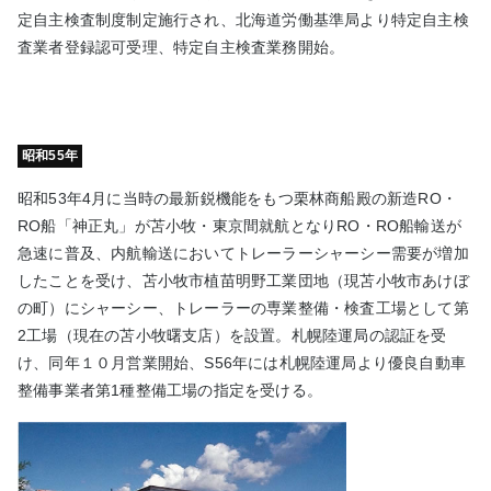
定自主検査制度制定施行され、北海道労働基準局より特定自主検
査業者登録認可受理、特定自主検査業務開始。
昭和55年
昭和53年4月に当時の最新鋭機能をもつ栗林商船殿の新造RO・
RO船「神正丸」が苫小牧・東京間就航となりRO・RO船輸送が
急速に普及、内航輸送においてトレーラーシャーシー需要が増加
したことを受け、苫小牧市植苗明野工業団地（現苫小牧市あけぼ
の町）にシャーシー、トレーラーの専業整備・検査工場として第
2工場（現在の苫小牧曙支店）を設置。札幌陸運局の認証を受
け、同年１０月営業開始、S56年には札幌陸運局より優良自動車
整備事業者第1種整備工場の指定を受ける。