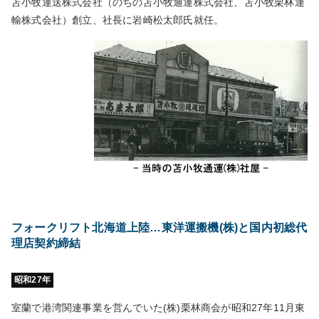
苫小牧運送株式会社（のちの苫小牧通運株式会社、苫小牧栗林運
輸株式会社）創立、社長に岩崎松太郎氏就任。
フォークリフト北海道上陸…東洋運搬機(株)と国内初総代
理店契約締結
昭和27年
室蘭で港湾関連事業を営んでいた(株)栗林商会が昭和27年11月東