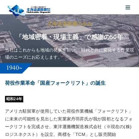
北海道運搬機の歩み
「地域密着・現場主義」で感謝の50年
当社はこれからも地域の発展を願い、
時代と共に変化する作業現
場のニーズにお応えします。
1940~
荷役作業革命「国産フォークリフト」の誕生
昭和24年
アメリカ駐留軍が使用していた荷役作業機械「フォークリフト」
に未来の可能性を見出した実業家丹羽昇氏が我が国初となるフォ
ークリフトを完成させ、東洋運搬機製造株式会社（※現在の(株)
ロジスネクスト）を設立、商標を「TCM」とし販売開始