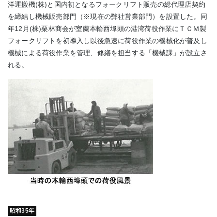
洋運搬機(株)と国内初となるフォークリフト販売の総代理店契約
を締結し機械販売部門（※現在の弊社営業部門）を設置した。同
年12月(株)栗林商会が室蘭本輪西埠頭の港湾荷役作業にＴＣＭ製
フォークリフトを初導入し以後急速に荷役作業の機械化が普及し
機械による荷役作業を管理、修繕を担当する「機械課」が設立さ
れる。
昭和35年