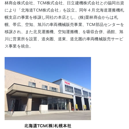
林商会株式会社、TCM株式会社、日立建機株式会社との協同出資
により「北海道TCM株式会社」を設立。同年４月北海道運搬機札
幌支店の事業を移譲し同社の本店とし、(株)栗林商会からは札
幌、帯広、空知、旭川の車両機械販売事業、TCM部品センターを
移譲され、また北見運搬機、空知運搬機、を吸収合併、函館、旭
川に営業所を設置、道央圏、道東、道北圏の車両機械販売サービ
ス事業を統合。