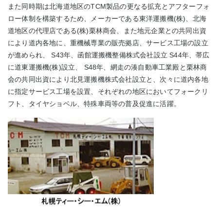
また同時期は北海道地区のTCM製品の更なる拡充とアフターフォ
ロー体制を構築するため、メーカーである東洋運搬機(株)、北海
道地区の代理店である(株)栗林商会、また地元企業との共同出資
により道内各地に、重機械専業の販売拠店、サービス工場の設立
が進められ、 S43年、函館運搬機整備株式会社設立 S44年、帯広
に道東運搬機(株)設立、 S48年、網走の湊自動車工業殿と栗林商
会の共同出資により北見運搬機株式会社設立と、次々に道内各地
に指定サービス工場を設置、それぞれの地区においてフォークリ
フト、タイヤショベル、特殊車両等の普及促進に活躍。