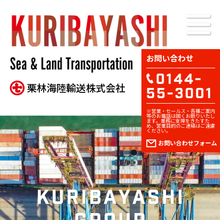
お問い合わせ
栗林海陸輸送株式会社
※営業・セールス・各種ご案内
等のお電話は固くお断りいたし
ます。業務に支障をきたすた
め、営業目的のご連絡はご遠慮
ください。
お問い合わせ
フォーム